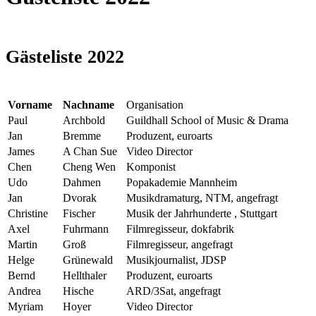
Gästeliste 2022
Vorname
Nachname
Organisation
Paul
Archbold
Guildhall School of Music & Drama
Jan
Bremme
Produzent, euroarts
James
A Chan Sue
Video Director
Chen
Cheng Wen
Komponist
Udo
Dahmen
Popakademie Mannheim
Jan
Dvorak
Musikdramaturg, NTM, angefragt
Christine
Fischer
Musik der Jahrhunderte , Stuttgart
Axel
Fuhrmann
Filmregisseur, dokfabrik
Martin
Groß
Filmregisseur, angefragt
Helge
Grünewald
Musikjournalist, JDSP
Bernd
Hellthaler
Produzent, euroarts
Andrea
Hische
ARD/3Sat, angefragt
Myriam
Hoyer
Video Director