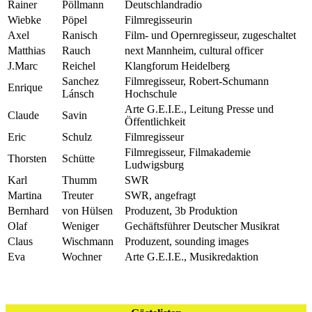
Rainer
Pöllmann
Deutschlandradio
Wiebke
Pöpel
Filmregisseurin
Axel
Ranisch
Film- und Opernregisseur, zugeschaltet
Matthias
Rauch
next Mannheim, cultural officer
J.Marc
Reichel
Klangforum Heidelberg
Sanchez
Filmregisseur, Robert-Schumann
Enrique
Lánsch
Hochschule
Arte G.E.I.E., Leitung Presse und
Claude
Savin
Öffentlichkeit
Eric
Schulz
Filmregisseur
Filmregisseur, Filmakademie
Thorsten
Schütte
Ludwigsburg
Karl
Thumm
SWR
Martina
Treuter
SWR, angefragt
Bernhard
von Hülsen
Produzent, 3b Produktion
Olaf
Weniger
Gechäftsführer Deutscher Musikrat
Claus
Wischmann
Produzent, sounding images
Eva
Wochner
Arte G.E.I.E., Musikredaktion