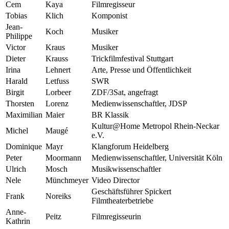
Cem
Kaya
Filmregisseur
Tobias
Klich
Komponist
Jean-
Koch
Musiker
Philippe
Victor
Kraus
Musiker
Dieter
Krauss
Trickfilmfestival Stuttgart
Irina
Lehnert
Arte, Presse und Öffentlichkeit
Harald
Letfuss
SWR
Birgit
Lorbeer
ZDF/3Sat, angefragt
Thorsten
Lorenz
Medienwissenschaftler, JDSP
Maximilian
Maier
BR Klassik
Kultur@Home Metropol Rhein-Neckar
Michel
Maugé
e.V.
Dominique
Mayr
Klangforum Heidelberg
Peter
Moormann
Medienwissenschaftler, Universität Köln
Ulrich
Mosch
Musikwissenschaftler
Nele
Münchmeyer
Video Director
Geschäftsführer Spickert
Frank
Noreiks
Filmtheaterbetriebe
Anne-
Peitz
Filmregisseurin
Kathrin