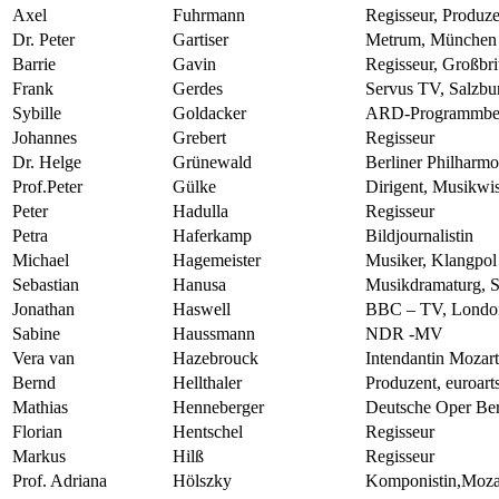
Axel
Fuhrmann
Regisseur, Produze
Dr. Peter
Gartiser
Metrum, München
Barrie
Gavin
Regisseur, Großbri
Frank
Gerdes
Servus TV, Salzbu
Sybille
Goldacker
ARD-Programmbei
Johannes
Grebert
Regisseur
Dr. Helge
Grünewald
Berliner Philharmo
Prof.Peter
Gülke
Dirigent, Musikwis
Peter
Hadulla
Regisseur
Petra
Haferkamp
Bildjournalistin
Michael
Hagemeister
Musiker, Klangpol
Sebastian
Hanusa
Musikdramaturg, S
Jonathan
Haswell
BBC – TV, Londo
Sabine
Haussmann
NDR -MV
Vera van
Hazebrouck
Intendantin Mozart
Bernd
Hellthaler
Produzent, euroarts
Mathias
Henneberger
Deutsche Oper Ber
Florian
Hentschel
Regisseur
Markus
Hilß
Regisseur
Prof. Adriana
Hölszky
Komponistin,Moza