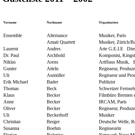
Vorname
Nachname
Organisation
Ensemble
Alternance
Musiker, Paris
Amati Quartett
Musiker, Zürich/Ba
Laurent
Andres
Arte G.E.I.E Dire
Dr. Paul
Archbold
Komponist, Kingst
Niklas
Arens
ArtHaus Musik, Be
Gunter
Atteln
Regisseur, Produz
Uli
Aumüller
Regisseur und Pro
Erik Michael
Bader
Publizist
Thomas
Beck
Schweizer Fernseh
Klaus
Becker
Filmbüro Bremen e
Anne
Becker
IRCAM, Paris
Oliver
Becker
Regisseur, Produz
Uli
Beckerhoff
Musiker
Christian
Berger
Deutsche Welle, R
Susanna
Boehm
Regisseurin
Florian
Bolenius
Netzwerk Neue M