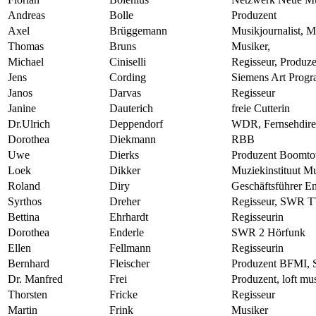
Andreas
Bolle
Produzent
Axel
Brüggemann
Musikjournalist, M
Thomas
Bruns
Musiker,
Michael
Ciniselli
Regisseur, Produze
Jens
Cording
Siemens Art Prog
Janos
Darvas
Regisseur
Janine
Dauterich
freie Cutterin
Dr.Ulrich
Deppendorf
WDR, Fernsehdirek
Dorothea
Diekmann
RBB
Uwe
Dierks
Produzent Boomto
Loek
Dikker
Muziekinstituut M
Roland
Diry
Geschäftsführer 
Syrthos
Dreher
Regisseur, SWR 
Bettina
Ehrhardt
Regisseurin
Dorothea
Enderle
SWR 2 Hörfunk
Ellen
Fellmann
Regisseurin
Bernhard
Fleischer
Produzent BFMI, S
Dr. Manfred
Frei
Produzent, loft mu
Thorsten
Fricke
Regisseur
Martin
Frink
Musiker