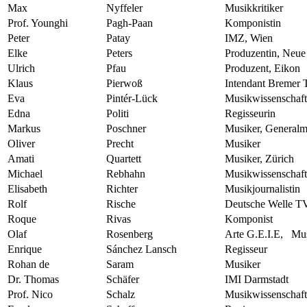
Max
Nyffeler
Musikkritiker
Prof. Younghi
Pagh-Paan
Komponistin
Peter
Patay
IMZ, Wien
Elke
Peters
Produzentin, Neu
Ulrich
Pfau
Produzent, Eikon
Klaus
Pierwoß
Intendant Bremer T
Eva
Pintér-Lück
Musikwissenschaft
Edna
Politi
Regisseurin
Markus
Poschner
Musiker, Generalm
Oliver
Precht
Musiker
Amati
Quartett
Musiker, Zürich
Michael
Rebhahn
Musikwissenschaft
Elisabeth
Richter
Musikjournalistin
Rolf
Rische
Deutsche Welle T
Roque
Rivas
Komponist
Olaf
Rosenberg
Arte G.E.I.E, Mu
Enrique
Sánchez Lansch
Regisseur
Rohan de
Saram
Musiker
Dr. Thomas
Schäfer
IMI Darmstadt
Prof. Nico
Schalz
Musikwissenschaft