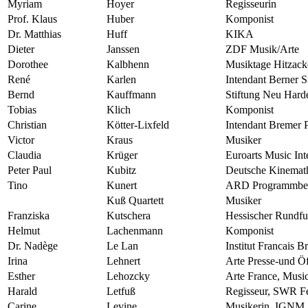
Myriam
Hoyer
Regisseurin
Prof. Klaus
Huber
Komponist
Dr. Matthias
Huff
KIKA
Dieter
Janssen
ZDF Musik/Arte
Dorothee
Kalbhenn
Musiktage Hitzack
René
Karlen
Intendant Berner S
Bernd
Kauffmann
Stiftung Neu Hard
Tobias
Klich
Komponist
Christian
Kötter-Lixfeld
Intendant Bremer 
Victor
Kraus
Musiker
Claudia
Krüger
Euroarts Music Int
Peter Paul
Kubitz
Deutsche Kinemat
Tino
Kunert
ARD Programmbei
Kuß Quartett
Musiker
Franziska
Kutschera
Hessischer Rundf
Helmut
Lachenmann
Komponist
Dr. Nadège
Le Lan
Institut Francais 
Irina
Lehnert
Arte Presse-und Öff
Esther
Lehozcky
Arte France, Musi
Harald
Letfuß
Regisseur, SWR F
Carine
Levine
Musikerin, IGNM