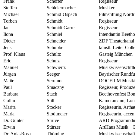
Frank
Scheffer
Regisseur
Steffen
Schleiermacher
Musiker
Michael
Schmid-Ospach
Filmstiftung Nordr
Torben
Schmidt
Regisseur
Jan
Schmidt Garre
Regisseur
Ilona
Schmiel
Intendantin Beeth
Dieter
Schneider
ZDF Theaterkanal
Jens
Schubbe
künstl. Leiter Co
Prof. Klaus
Schultz
Gasteig München
Eric
Schulz
Regisseur
Manuel
Schwiertz
Musikwissenschftle
Jürgen
Seeger
Bayrischer Rundf
Maite
Serrano
DOCFILM Musikfi
Paul
Smaczny
Regisseur, Produz
Barbara
Stach
Beethovenfest Bo
Collin
Still
Kameramann, Lon
Marita
Stocker
Regisseurin, Arth
Maria
Stodtmeier
Regisseurin, accen
Dr. Günter
Struve
ARD Programmdire
Erwin
Stürzer
ArtHaus Musik, Be
Dr. Anja-Rosa
Thöming
Musikwissenschaft