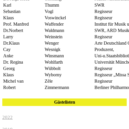
Karl
Thumm
SWR
Sebastian
Vogl
Regisseur
Klaus
Voswinckel
Regisseur
Prof. Manfred
Waffender
Institut für Musik
Dr.Norbert
Waldmann
SWR, ARD Musikko
Larry
Weinstein
Regisseur
Dr.Klaus
Wenger
Arte Deutschland 
Cay
Wesnigk
Produzent,
Anke
Winsmann
Uni-u.Staatsbibli
Dr. Regina
Wohlfarth
Universität Münch
Georg
Wübbolt
Regisseur
Klaus
Wyborny
Regisseur „Missa 
Michel van
Zèle
Regisseur
Robert
Zimmermann
Berliner Philharmo
Gästelisten
2022