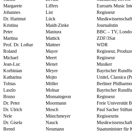
Margarete
Liffers
Euroarts Music Int
Johannes
List
Regisseur
Dr. Hartmut
Lück
Musikwissenschaft
Kristina
Maidt-Zinke
Journalistin
Peter
Maniura
BBC – TV, Londo
Martina
Mattick
ZDF/3Sat
Prof. Dr. Lothar
Mattner
WDR
Roland
Mayer
Regisseur, Produze
Michael
Meert
Regisseur
Jean-Luc
Menet
Musiker
Korbinian
Meyer
Bayrischer Rundf
Katharina
Mojto
Unitel, Classica (P
Tobias
Möller
Berliner Philharmo
Laszlo
Molnar
Bayrischer Rundf
Bruno
Monsaingeon
Regisseur
Dr. Peter
Moormann
Freie Universität B
Dr. Ulrich
Mosch
Paul Sacher Stiftu
Nele
Münchmeyer
Regisseurin
Dr. Gisela
Nauck
Musikwissenschaft
Bernd
Neumann
Staatsminister für