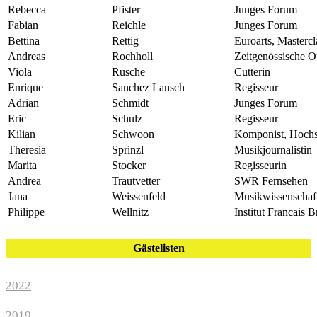
Rebecca
Pfister
Junges Forum
Fabian
Reichle
Junges Forum
Bettina
Rettig
Euroarts, Masterc
Andreas
Rochholl
Zeitgenössische O
Viola
Rusche
Cutterin
Enrique
Sanchez Lansch
Regisseur
Adrian
Schmidt
Junges Forum
Eric
Schulz
Regisseur
Kilian
Schwoon
Komponist, Hochs
Theresia
Sprinzl
Musikjournalistin
Marita
Stocker
Regisseurin
Andrea
Trautvetter
SWR Fernsehen
Jana
Weissenfeld
Musikwissenschaft
Philippe
Wellnitz
Institut Francais 
Gästelisten
2022
2019