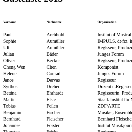
Vorname
Nachname
Organisation
Paul
Archbold
Institut of Musica
Sophie
Aumüller
IMPULS, dt-frz. I
Uli
Aumüller
Regisseur, Produz
Julian
Bäder
Junges Forum
Oliver
Becker
Regisseur, Produz
Cheng Wen
Chen
Komponist
Helene
Conrad
Junges Forum
Janos
Darvas
Regisseur
Syrthos
Dreher
Dozent u.Regisseur
Bettina
Ehrhardt
Regisseurin, Produ
Martin
Elste
Staatl. Institut f
Tobias
Feilen
ZDF/ARTE
Benjamin
Fischer
Musiker, Ensemb
Bernhard
Fleischer
Bernhard Fleisch
Johannes
Forster
Institut Musikjou
Thorsten
Fricke
Regisseur