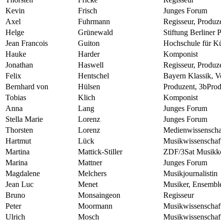
Kevin
Frisch
Junges Forum
Axel
Fuhrmann
Regisseur, Produz
Helge
Grünewald
Stiftung Berliner 
Jean Francois
Guiton
Hochschule für K
Hauke
Harder
Komponist
Jonathan
Haswell
Regisseur, Produ
Felix
Hentschel
Bayern Klassik, V
Bernhard von
Hülsen
Produzent, 3bProd
Tobias
Klich
Komponist
Anna
Lang
Junges Forum
Stella Marie
Lorenz
Junges Forum
Thorsten
Lorenz
Medienwissenschaf
Hartmut
Lück
Musikwissenschaft
Martina
Mattick-Stiller
ZDF/3Sat Musikko
Marina
Mattner
Junges Forum
Magdalene
Melchers
Musikjournalistin
Jean Luc
Menet
Musiker, Ensembl
Bruno
Monsaingeon
Regisseur
Peter
Moormann
Musikwissenschaft
Ulrich
Mosch
Musikwissenschaft