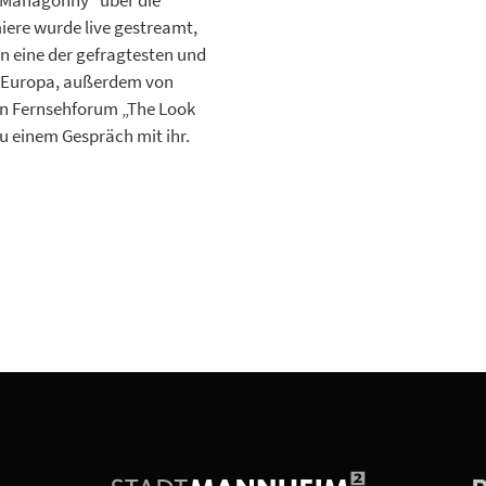
dt Mahagonny“ über die
miere wurde live gestreamt,
en eine der gefragtesten und
n Europa, außerdem von
en Fernsehforum „The Look
zu einem Gespräch mit ihr.