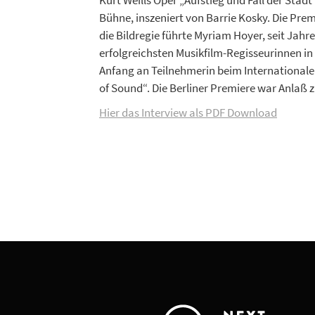
Kurt Weills Oper „Aufstieg und Fall der Sta
Bühne, inszeniert von Barrie Kosky. Die Pre
die Bildregie führte Myriam Hoyer, seit Jahr
erfolgreichsten Musikfilm-Regisseurinnen i
Anfang an Teilnehmerin beim International
of Sound“. Die Berliner Premiere war Anlaß 
Hier das Interview als PDF Download