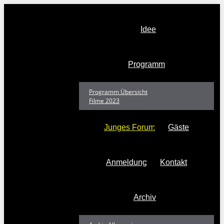
Zum
Inhalt
springen
Idee
Programm
Programm Übersicht
Filme 2023
Junges Forum
Gäste
Anmeldung
Kontakt
The
look
of
sound
Archiv