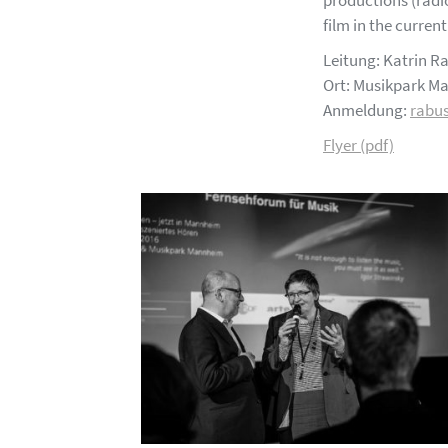
productions (radio
film in the curren
Leitung: Katrin R
Ort: Musikpark Ma
Anmeldung:
rabu
Flyer (pdf)