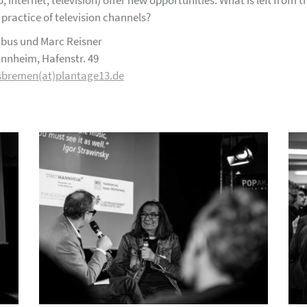
, internet, television) offer new opportunities. What is left from t
t practice of television channels?
abus und Marc Reisner
nnheim, Hafenstr. 49
sbremen(at)plantage13.de