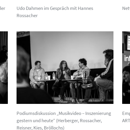
ler
Udo Dahmen im Gespräch mit Hannes
Net
Rossacher
Podiumsdiskussion „Musikvideo – Inszenierung
Emp
gestern und heute“ (Herberger, Rossacher,
AR
Reisner, Kies, Bröllochs)