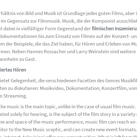
ältnis von Bild und Musik ist Grundlage jedes guten Films, aber 
im Gegensatz zur Filmmusik. Musik, die der Komponist ausschli
st dabei in vielfältiger Form Gegenstand der
filmischen Inszenier
 Dokumentationen bis zum Einsatz von Filmen auf der Konzert- 
m der Beispiele, die das Ziel haben, für Hören und Erleben von Mu
nnen. Neben Hannes Rossacher und Larry Weinstein sind weitere
annheim zu Gast.
niertes Hören
etet Gelegenheit, die verschiedenen Facetten des Genres Musikfi
en zu diskutieren: Musikvideo, Dokumentation, Konzertfilm, vom
m Streaming.
 the music is the main topic, unlike in the case of usual film music
ed solely for hearing, is the subject of the film story in a variety
me and space of the music performance, music film can reach an
isitor to the New Music sceptic, and can create new event format