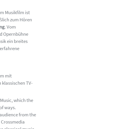
im Musikfilm ist
eßlich zum Hören
ung
. Vom
und Opernbühne
sik ein breites
 erfahrene
lm mit
 klassischen TV-
. Music, which the
 of ways.
 audience from the
s. Crossmedia