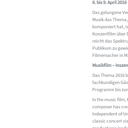
6. bis 9. April 2016
Das gelungene Verh
Musik das Thema, 
komponiert hat, i
Konzertfilm über
reicht das Spektru
Publikum zu gewi
Filmemacher in M
Musikfilm – Insze
Das Thema 2016 bi
fachkundigen Gäst
Programm bis zu
In the music film,
composer has creat
Independent of ti
classic concert v